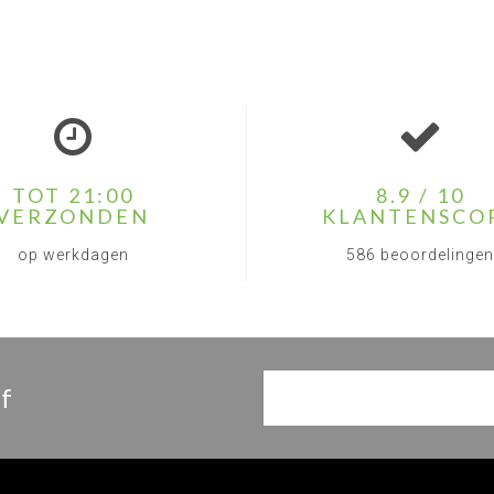
TOT 21:00
8.9 / 10
VERZONDEN
KLANTENSCO
op werkdagen
586 beoordelingen
f