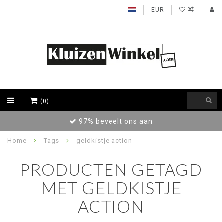
EUR
(0)
Achteraf betalen / Factuur levering
Home
Tags
geldkistje action
PRODUCTEN GETAGD
MET GELDKISTJE
ACTION