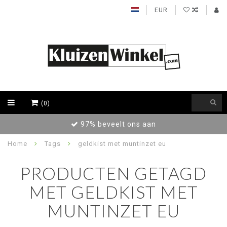
EUR
(0)
97% beveelt ons aan
Home
Tags
geldkist met muntinzet eu
PRODUCTEN GETAGD
MET GELDKIST MET
MUNTINZET EU