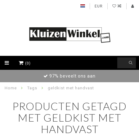
EUR
(0)
97% beveelt ons aan
Home
Tags
geldkist met handvast
PRODUCTEN GETAGD
MET GELDKIST MET
HANDVAST