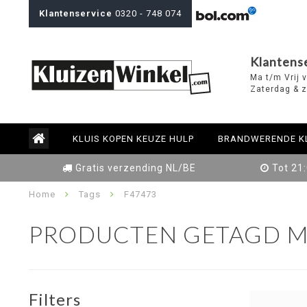
Klantenservice
0320 - 748 074
Klantens
Ma t/m Vrij 
Zaterdag & z
KLUIS KOPEN KEUZE HULP
BRANDWERENDE K
Gratis verzending NL/BE
Tot 21
Home
Tags
F47473
PRODUCTEN GETAGD M
Filters