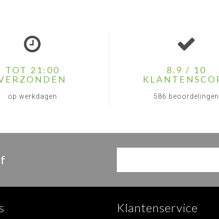
TOT 21:00
8.9 / 10
VERZONDEN
KLANTENSCO
op werkdagen
586 beoordelingen
f
s
Klantenservice