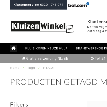
Klantenservice
0320 - 748 074
Klantens
Ma t/m Vrij 
Zaterdag & z
KLUIS KOPEN KEUZE HULP
BRANDWERENDE K
Gratis verzending NL/BE
Tot 21
Home
Tags
F47201
PRODUCTEN GETAGD M
Filters