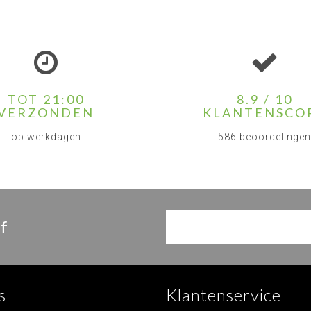
TOT 21:00
8.9 / 10
VERZONDEN
KLANTENSCO
op werkdagen
586 beoordelingen
f
s
Klantenservice