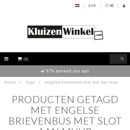
EUR
(0)
Achteraf betalen / Factuur levering
Home
Tags
engelse brievenbus met slot aan muur
PRODUCTEN GETAGD
MET ENGELSE
BRIEVENBUS MET SLOT