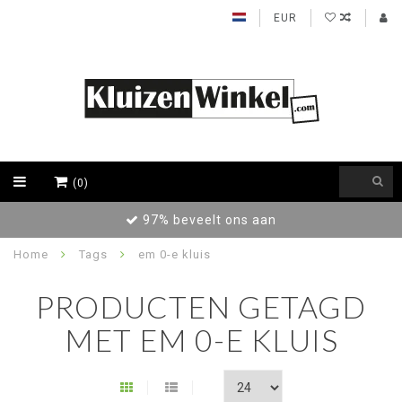
EUR
(0)
97% beveelt ons aan
Home
Tags
em 0-e kluis
PRODUCTEN GETAGD
MET EM 0-E KLUIS