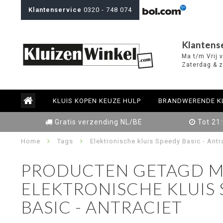
Klantenservice
0320 - 748 074
Klantens
Ma t/m Vrij 
Zaterdag & z
KLUIS KOPEN KEUZE HULP
BRANDWERENDE K
Gratis verzending NL/BE
Tot 21
Home
Tags
Elektronische kluis Speedy Basic - Antr
PRODUCTEN GETAGD M
ELEKTRONISCHE KLUIS 
BASIC - ANTRACIET