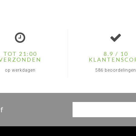
TOT 21:00
8.9 / 10
VERZONDEN
KLANTENSCO
op werkdagen
586 beoordelingen
f