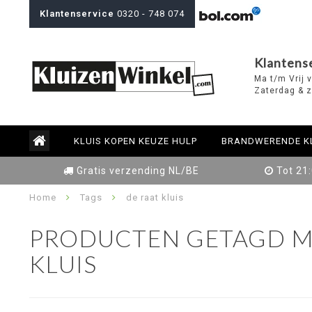
Klantenservice
0320 - 748 074
Klantens
Ma t/m Vrij 
Zaterdag & z
KLUIS KOPEN KEUZE HULP
BRANDWERENDE K
Gratis verzending NL/BE
Tot 21
Home
Tags
de raat kluis
PRODUCTEN GETAGD M
KLUIS