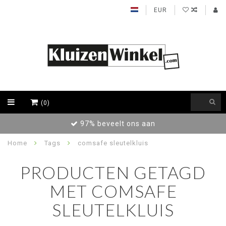
EUR
(0)
97% beveelt ons aan
Home
Tags
comsafe sleutelkluis
PRODUCTEN GETAGD
MET COMSAFE
SLEUTELKLUIS