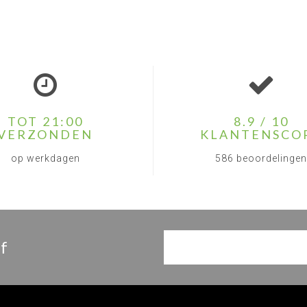
TOT 21:00
8.9 / 10
VERZONDEN
KLANTENSCO
op werkdagen
586 beoordelingen
f