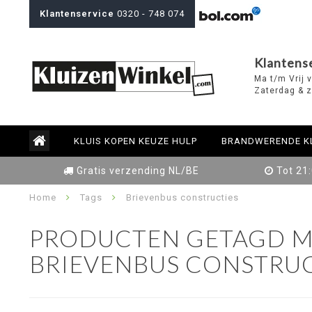
Klantenservice
0320 - 748 074
Klantens
Ma t/m Vrij 
Zaterdag & z
KLUIS KOPEN KEUZE HULP
BRANDWERENDE K
Gratis verzending NL/BE
Tot 21
Home
Tags
Brievenbus constructies
PRODUCTEN GETAGD M
BRIEVENBUS CONSTRUC