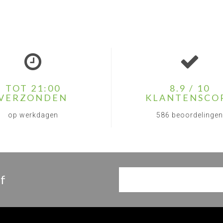
TOT 21:00
8.9 / 10
VERZONDEN
KLANTENSCO
op werkdagen
586 beoordelingen
f