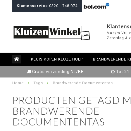
Klantenservice
0320 - 748 074
Klantens
Ma t/m Vrij 
Zaterdag & z
KLUIS KOPEN KEUZE HULP
BRANDWERENDE K
Gratis verzending NL/BE
Tot 21
Home
Tags
Brandwerende Documententas
PRODUCTEN GETAGD M
BRANDWERENDE
DOCUMENTENTAS