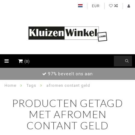
EUR
(0)
97% beveelt ons aan
Achtera
Home
Tags
afromen contant geld
PRODUCTEN GETAGD
MET AFROMEN
CONTANT GELD