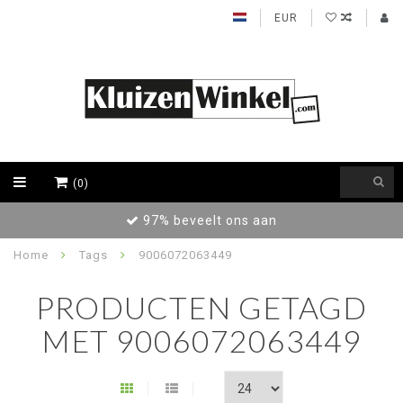
EUR
(0)
97% beveelt ons aan
Home
Tags
9006072063449
PRODUCTEN GETAGD
MET 9006072063449