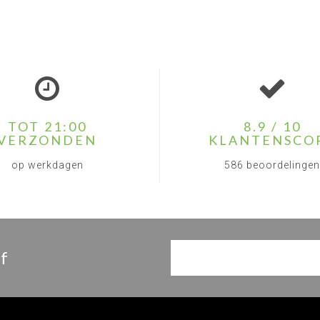
TOT 21:00
8.9 / 10
VERZONDEN
KLANTENSCO
op werkdagen
586 beoordelingen
f