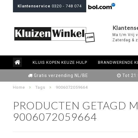
Klantenservice
0320 - 748 074
Klantens
Ma t/m Vrij 
Zaterdag & z
KLUIS KOPEN KEUZE HULP
BRANDWERENDE K
Gratis verzending NL/BE
Tot 21
Home
Tags
9006072059664
PRODUCTEN GETAGD M
9006072059664