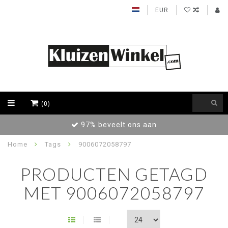
EUR
(0)
97% beveelt ons aan
Home
Tags
9006072058797
PRODUCTEN GETAGD
MET 9006072058797