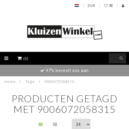
EUR
(0)
97% beveelt ons aan
Home
Tags
9006072058315
PRODUCTEN GETAGD
MET 9006072058315