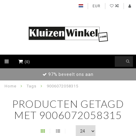
EUR
(0)
97% beveelt ons aan
Home
Tags
9006072058315
PRODUCTEN GETAGD
MET 9006072058315