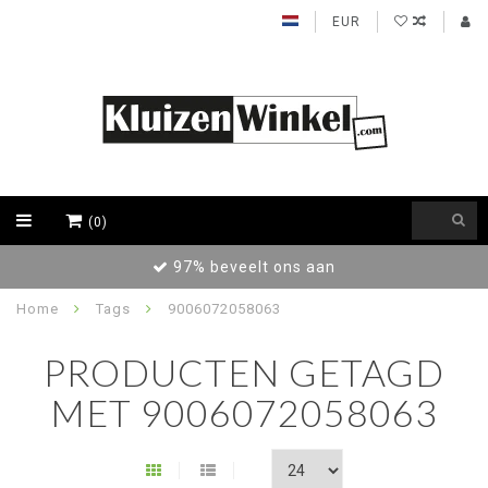
EUR
(0)
97% beveelt ons aan
Achtera
Home
Tags
9006072058063
PRODUCTEN GETAGD
MET 9006072058063