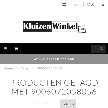
EUR
(0)
97% beveelt ons aan
Home
Tags
9006072058056
PRODUCTEN GETAGD
MET 9006072058056