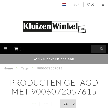
EUR
(0)
97% beveelt ons aan
Home
Tags
9006072057615
PRODUCTEN GETAGD
MET 9006072057615