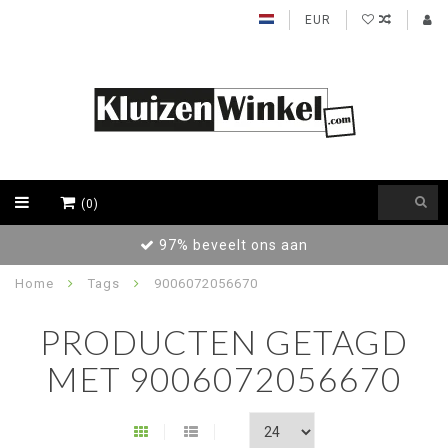
EUR
(0)
97% beveelt ons aan
Home
Tags
9006072056670
PRODUCTEN GETAGD
MET 9006072056670