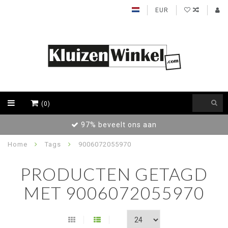
EUR
(0)
97% beveelt ons aan
Home
Tags
9006072055970
PRODUCTEN GETAGD
MET 9006072055970