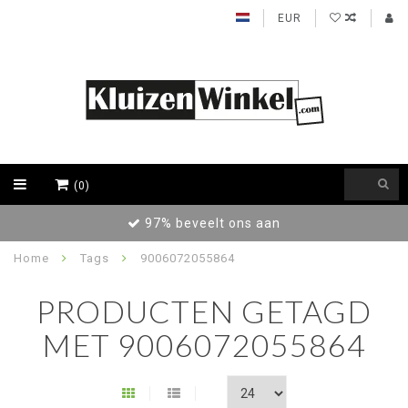
EUR
(0)
97% beveelt ons aan
Home
Tags
9006072055864
PRODUCTEN GETAGD
MET 9006072055864