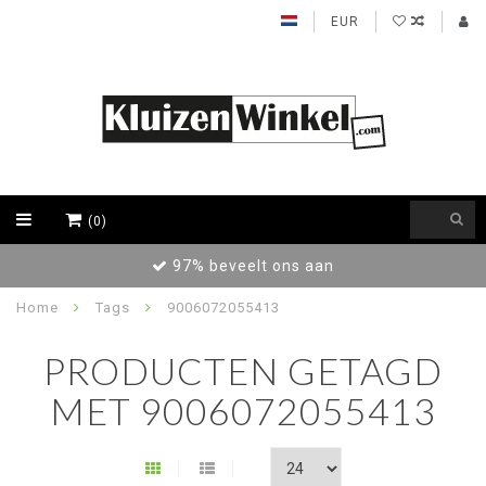
EUR
(0)
97% beveelt ons aan
Home
Tags
9006072055413
PRODUCTEN GETAGD
MET 9006072055413