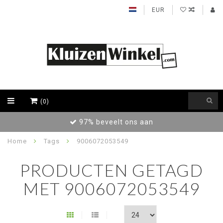
EUR
(0)
97% beveelt ons aan
Home
Tags
9006072053549
PRODUCTEN GETAGD
MET 9006072053549