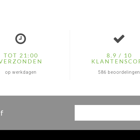
TOT 21:00
8.9 / 10
VERZONDEN
KLANTENSCO
op werkdagen
586 beoordelingen
f