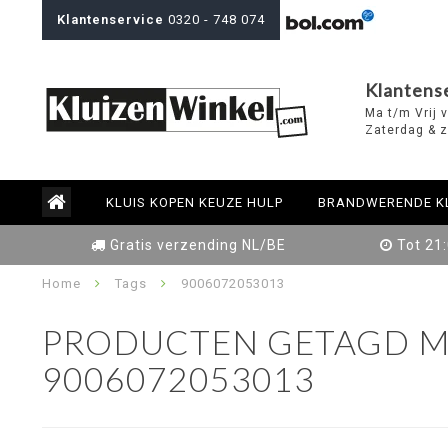
Klantenservice
0320 - 748 074
Klantens
Ma t/m Vrij 
Zaterdag & z
KLUIS KOPEN KEUZE HULP
BRANDWERENDE K
Gratis verzending NL/BE
Tot 21
Home
Tags
9006072053013
PRODUCTEN GETAGD M
9006072053013