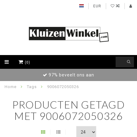
EUR
(0)
97% beveelt ons aan
Home
Tags
9006072050326
PRODUCTEN GETAGD
MET 9006072050326