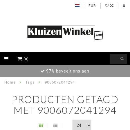
EUR
(0)
97% beveelt ons aan
Home
Tags
9006072041294
PRODUCTEN GETAGD
MET 9006072041294