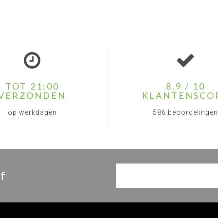
TOT 21:00
8.9 / 10
VERZONDEN
KLANTENSCO
op werkdagen
586 beoordelingen
f