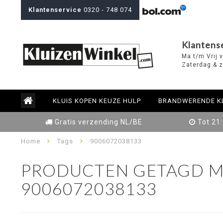
Klantenservice
0320 - 748 074
Klantens
Ma t/m Vrij 
Zaterdag & z
KLUIS KOPEN KEUZE HULP
BRANDWERENDE K
Gratis verzending NL/BE
Tot 21
Home
Tags
9006072038133
PRODUCTEN GETAGD M
9006072038133