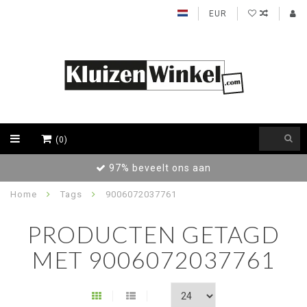
EUR
(0)
97% beveelt ons aan
Home
Tags
9006072037761
PRODUCTEN GETAGD
MET 9006072037761