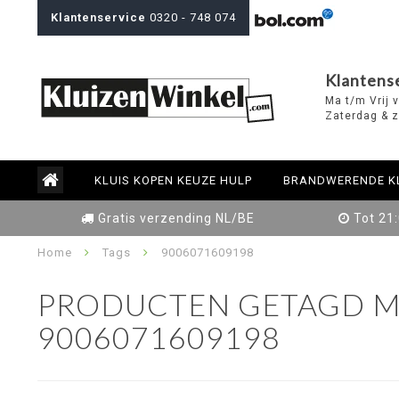
Klantenservice
0320 - 748 074
Klantens
Ma t/m Vrij 
Zaterdag & z
KLUIS KOPEN KEUZE HULP
BRANDWERENDE K
Gratis verzending NL/BE
Tot 21
Home
Tags
9006071609198
PRODUCTEN GETAGD M
9006071609198