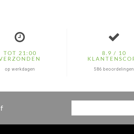
TOT 21:00
8.9 / 10
VERZONDEN
KLANTENSCO
op werkdagen
586 beoordelingen
f