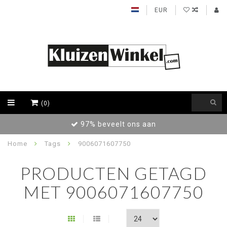
EUR
(0)
97% beveelt ons aan
Home
Tags
9006071607750
PRODUCTEN GETAGD
MET 9006071607750