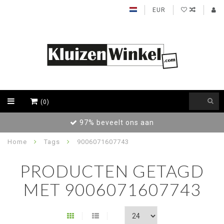
EUR
(0)
97% beveelt ons aan
Home
Tags
9006071607743
PRODUCTEN GETAGD
MET 9006071607743