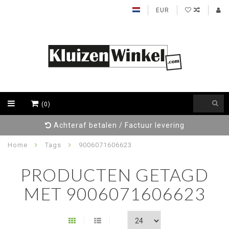
EUR
(0)
Achteraf betalen / Factuur levering
Home
Tags
9006071606623
PRODUCTEN GETAGD
MET 9006071606623