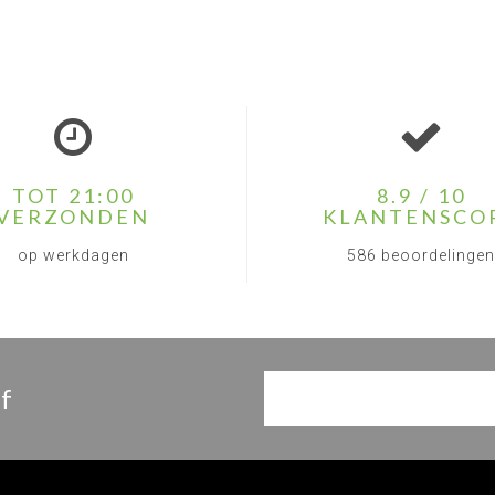
TOT 21:00
8.9 / 10
VERZONDEN
KLANTENSCO
op werkdagen
586 beoordelingen
f