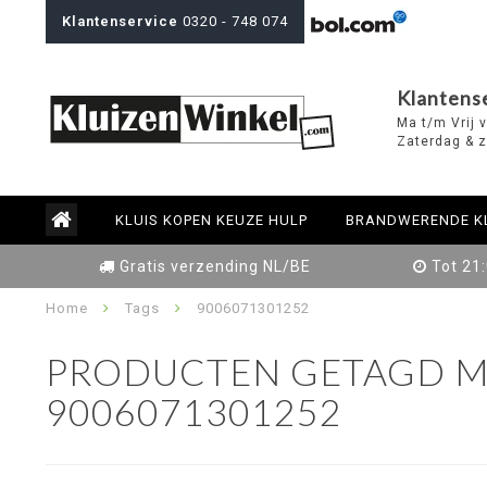
Klantenservice
0320 - 748 074
Klantens
Ma t/m Vrij 
Zaterdag & z
KLUIS KOPEN KEUZE HULP
BRANDWERENDE K
Gratis verzending NL/BE
Tot 21
Home
Tags
9006071301252
PRODUCTEN GETAGD M
9006071301252