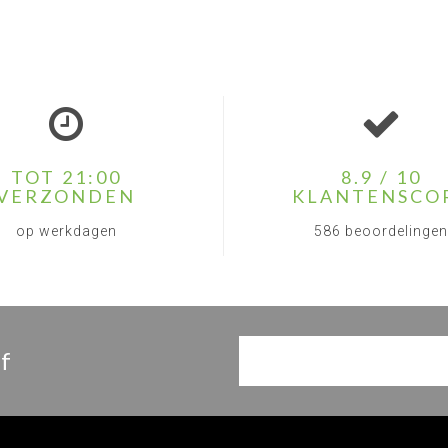
TOT 21:00
8.9 / 10
VERZONDEN
KLANTENSCO
op werkdagen
586 beoordelingen
f