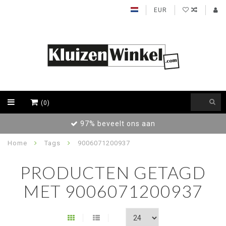
EUR
(0)
97% beveelt ons aan
Home
Tags
9006071200937
PRODUCTEN GETAGD
MET 9006071200937