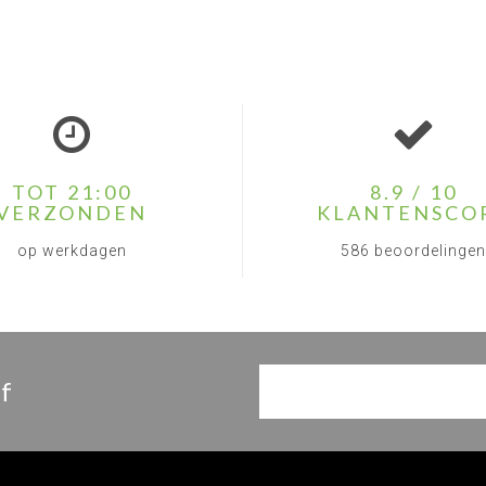
TOT 21:00
8.9 / 10
VERZONDEN
KLANTENSCO
op werkdagen
586 beoordelingen
f