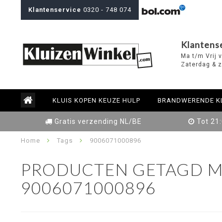
Klantenservice
0320 - 748 074
Klantens
Ma t/m Vrij 
Zaterdag & z
KLUIS KOPEN KEUZE HULP
BRANDWERENDE K
Gratis verzending NL/BE
Tot 21
Home
Tags
9006071000896
PRODUCTEN GETAGD M
9006071000896