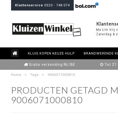
Klantenservice
0320 - 748 074
Klantens
Ma t/m Vrij 
Zaterdag & z
KLUIS KOPEN KEUZE HULP
BRANDWERENDE K
Gratis verzending NL/BE
Tot 21
Home
Tags
9006071000810
PRODUCTEN GETAGD M
9006071000810