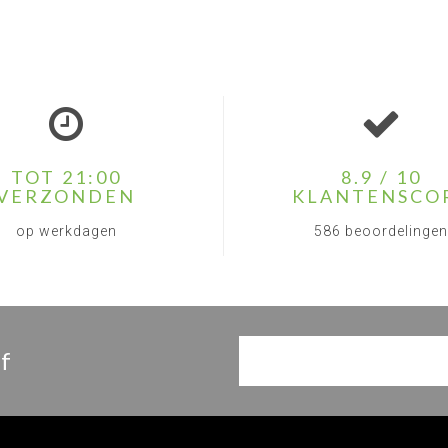
TOT 21:00
8.9 / 10
VERZONDEN
KLANTENSCO
op werkdagen
586 beoordelingen
f