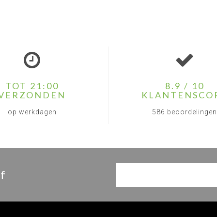
TOT 21:00
8.9 / 10
VERZONDEN
KLANTENSCO
op werkdagen
586 beoordelingen
f