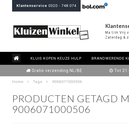
Klantenservice
0320 - 748 074
Klantens
Ma t/m Vrij 
Zaterdag & z
KLUIS KOPEN KEUZE HULP
BRANDWERENDE K
Gratis verzending NL/BE
Tot 21
Home
Tags
9006071000506
PRODUCTEN GETAGD M
9006071000506