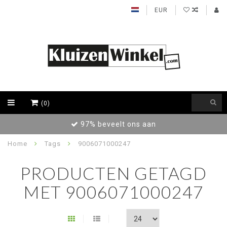
EUR
(0)
t ons aan
Achteraf betalen / Fac
Home
Tags
9006071000247
PRODUCTEN GETAGD
MET 9006071000247