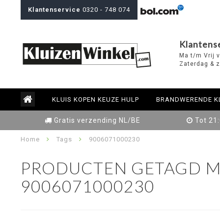
Klantenservice
0320 - 748 074
Klantens
Ma t/m Vrij 
Zaterdag & z
KLUIS KOPEN KEUZE HULP
BRANDWERENDE K
Gratis verzending NL/BE
Tot 21
Home
Tags
9006071000230
PRODUCTEN GETAGD M
9006071000230