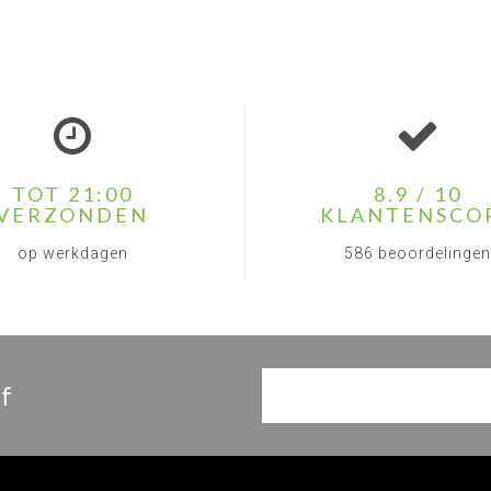
TOT 21:00
8.9 / 10
VERZONDEN
KLANTENSCO
op werkdagen
586 beoordelingen
f