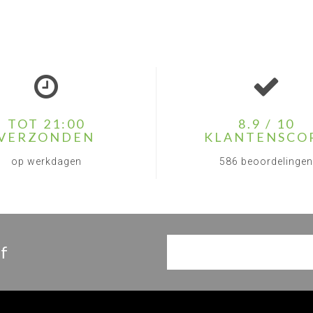
TOT 21:00
8.9 / 10
VERZONDEN
KLANTENSCO
op werkdagen
586 beoordelingen
f