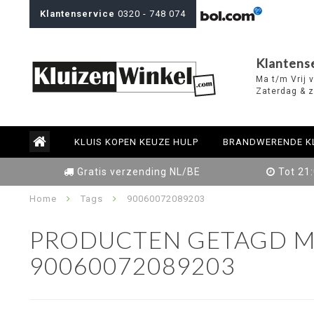
Klantenservice
0320 - 748 074
Klantens
Ma t/m Vrij 
Zaterdag & z
KLUIS KOPEN KEUZE HULP
BRANDWERENDE K
Gratis verzending NL/BE
Tot 21
Home
Tags
90060072089203
PRODUCTEN GETAGD M
90060072089203