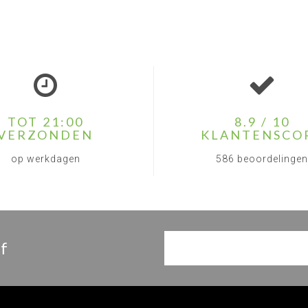
TOT 21:00
8.9 / 10
VERZONDEN
KLANTENSCO
op werkdagen
586 beoordelingen
f