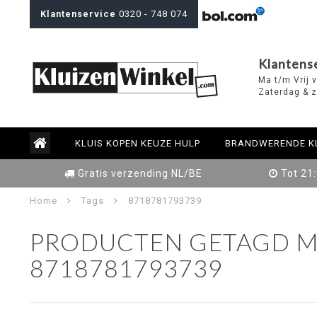
Klantenservice
0320 - 748 074
Klantens
Ma t/m Vrij 
Zaterdag & z
KLUIS KOPEN KEUZE HULP
BRANDWERENDE K
Gratis verzending NL/BE
Tot 21
Home
Tags
8718781793739
PRODUCTEN GETAGD M
8718781793739