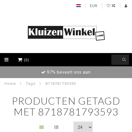
EUR
(0)
97% beveelt ons aan
Home
Tags
8718781793593
PRODUCTEN GETAGD
MET 8718781793593