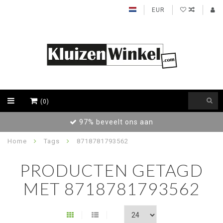
EUR
(0)
97% beveelt ons aan
Home
Tags
8718781793562
PRODUCTEN GETAGD
MET 8718781793562