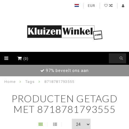
EUR
(0)
97% beveelt ons aan
Home
Tags
8718781793555
PRODUCTEN GETAGD
MET 8718781793555